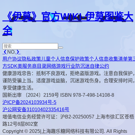
《伊莫》官方WIKI-伊莫图鉴大
全
NO.
用户协议
隐私政策
儿童个人信息保护政策
个人信息收集清单
第
方SDK类服务商目录
网络游戏行业防沉迷自律公约
健康游戏忠告：抵制不良游戏，拒绝盗版游戏。注意自我保护
谨防受骗上当。适度游戏益脑，沉迷游戏伤身。合理安排时间
享受健康生活。
国新出审 〔2024〕2159号 ISBN 978-7-498-14108-8
沪ICP备2024103934号-5
沪公网安备31010402335416号
增值电信业务经营许可证：沪B2-20250057 上海市徐汇区苍梧
路12号8层802室
Copyright © 2025|上海趣乐糖网络科技有限公司. All Rights