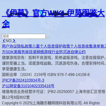
《伊莫》官方WIKI-伊莫图鉴大
全
NO.
用户协议
隐私政策
儿童个人信息保护政策
个人信息收集清单
第
方SDK类服务商目录
网络游戏行业防沉迷自律公约
健康游戏忠告：抵制不良游戏，拒绝盗版游戏。注意自我保护
谨防受骗上当。适度游戏益脑，沉迷游戏伤身。合理安排时间
享受健康生活。
国新出审 〔2024〕2159号 ISBN 978-7-498-14108-8
沪ICP备2024103934号-3
沪公网安备31010402335416号
增值电信业务经营许可证：沪B2-20250057 上海市徐汇区苍梧
路12号8层802室
Copyright © 2025|上海趣乐糖网络科技有限公司. All Rights