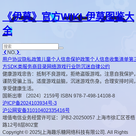
《伊莫》官方WIKI-伊莫图鉴大
全
NO.
用户协议
隐私政策
儿童个人信息保护政策
个人信息收集清单
第
方SDK类服务商目录
网络游戏行业防沉迷自律公约
健康游戏忠告：抵制不良游戏，拒绝盗版游戏。注意自我保护
谨防受骗上当。适度游戏益脑，沉迷游戏伤身。合理安排时间
享受健康生活。
国新出审 〔2024〕2159号 ISBN 978-7-498-14108-8
沪ICP备2024103934号-3
沪公网安备31010402335416号
增值电信业务经营许可证：沪B2-20250057 上海市徐汇区苍梧
路12号8层802室
Copyright © 2025|上海趣乐糖网络科技有限公司. All Rights