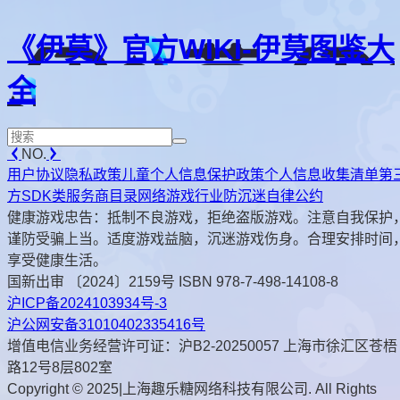
《伊莫》官方WIKI-伊莫图鉴大
全
NO.
用户协议
隐私政策
儿童个人信息保护政策
个人信息收集清单
第
方SDK类服务商目录
网络游戏行业防沉迷自律公约
健康游戏忠告：抵制不良游戏，拒绝盗版游戏。注意自我保护
谨防受骗上当。适度游戏益脑，沉迷游戏伤身。合理安排时间
享受健康生活。
国新出审 〔2024〕2159号 ISBN 978-7-498-14108-8
沪ICP备2024103934号-3
沪公网安备31010402335416号
增值电信业务经营许可证：沪B2-20250057 上海市徐汇区苍梧
路12号8层802室
Copyright © 2025|上海趣乐糖网络科技有限公司. All Rights